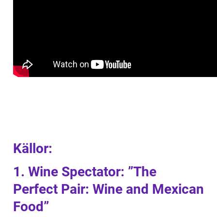
Källor:
1. Wine Spectator: ”The
Perfect Pair: Wine and Mexican
Food”