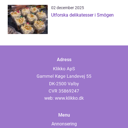
02 december 2025
Utforska delikatesser i Smögen
Adress
web:
www.klikko.dk
Menu
Annonsering