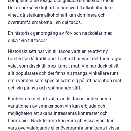
komplettera de rökiga och grillade smakerna i tacos.
Det är också viktigt att ta hänsyn till alkoholhalten i
vinet, då starkare alkoholhalt kan dominera och
övertrumfa smakerna i en del tacos.
En historisk genomgång av för- och nackdelar med
olika ”vin till tacos”
Historiskt sett har vin till tacos varit en relativt ny
företeelse då traditionellt sett öl har varit det föredragna
valet som dryck till mexikansk mat. Vin har dock blivit
allt populärare och det finns nu många vinkällare runt
om i världen som specialiserat sig på att para ihop mat
och vin på nya och spännande sätt.
Fördelarna med att välja vin till tacos är den breda
variationen av smaker som vin kan erbjuda och
möjligheten att skapa intressanta kontraster och
harmonier. Nackdelarna kan vara att vissa viner kan
vara överväldigande eller övertrumfa smakerna i vissa