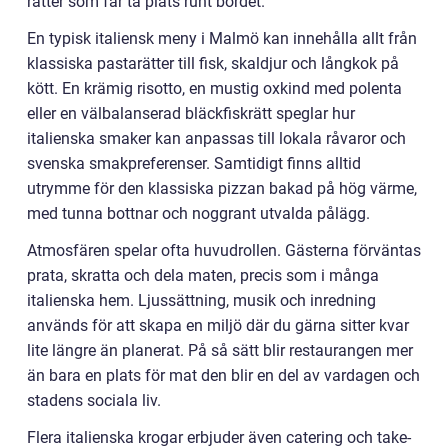
rätter som får ta plats runt bordet.
En typisk italiensk meny i Malmö kan innehålla allt från
klassiska pastarätter till fisk, skaldjur och långkok på
kött. En krämig risotto, en mustig oxkind med polenta
eller en välbalanserad bläckfiskrätt speglar hur
italienska smaker kan anpassas till lokala råvaror och
svenska smakpreferenser. Samtidigt finns alltid
utrymme för den klassiska pizzan bakad på hög värme,
med tunna bottnar och noggrant utvalda pålägg.
Atmosfären spelar ofta huvudrollen. Gästerna förväntas
prata, skratta och dela maten, precis som i många
italienska hem. Ljussättning, musik och inredning
används för att skapa en miljö där du gärna sitter kvar
lite längre än planerat. På så sätt blir restaurangen mer
än bara en plats för mat den blir en del av vardagen och
stadens sociala liv.
Flera italienska krogar erbjuder även catering och take-