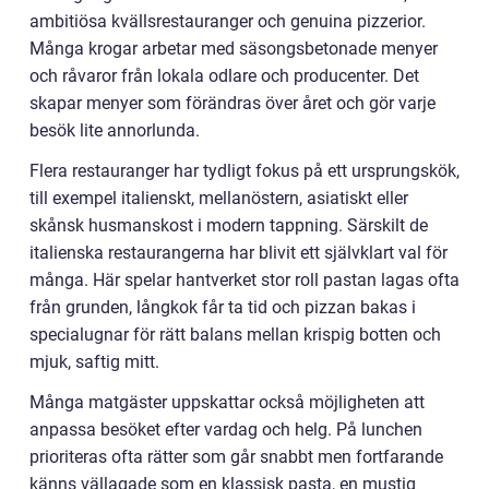
ambitiösa kvällsrestauranger och genuina pizzerior.
Många krogar arbetar med säsongsbetonade menyer
och råvaror från lokala odlare och producenter. Det
skapar menyer som förändras över året och gör varje
besök lite annorlunda.
Flera restauranger har tydligt fokus på ett ursprungskök,
till exempel italienskt, mellanöstern, asiatiskt eller
skånsk husmanskost i modern tappning. Särskilt de
italienska restaurangerna har blivit ett självklart val för
många. Här spelar hantverket stor roll pastan lagas ofta
från grunden, långkok får ta tid och pizzan bakas i
specialugnar för rätt balans mellan krispig botten och
mjuk, saftig mitt.
Många matgäster uppskattar också möjligheten att
anpassa besöket efter vardag och helg. På lunchen
prioriteras ofta rätter som går snabbt men fortfarande
känns vällagade som en klassisk pasta, en mustig