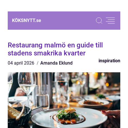
KÖKSNYTT.
se
Restaurang malmö en guide till
stadens smakrika kvarter
inspiration
04 april 2026
Amanda Eklund