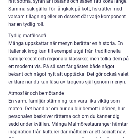
rätt sötma, syran är i balans och såsen fått koka länge.
Samma sak gäller för långkok på kött, fiskrätter med
varsam tillagning eller en dessert där varje komponent
har en tydlig roll.
Tydlig matfilosofi
Många uppskattar när menyn berättar en historia. En
italiensk krog kan till exempel utgå från traditionella
familjerecept och regionala klassiker, men tolka dem på
ett modernt vis. På så sätt får gästen både något
bekant och något nytt att upptäcka. Det gör också valet
enklare när du kan läsa av krogens själ genom menyn.
Atmosfär och bemötande
En varm, familjär stämning kan vara lika viktig som
maten. Det handlar om hur du blir bemött i dörren, hur
personalen beskriver rätterna och om du känner dig
sedd under kvällen. Många Malmörestauranger hämtar
inspiration från kulturer där måltiden är ett socialt nav.