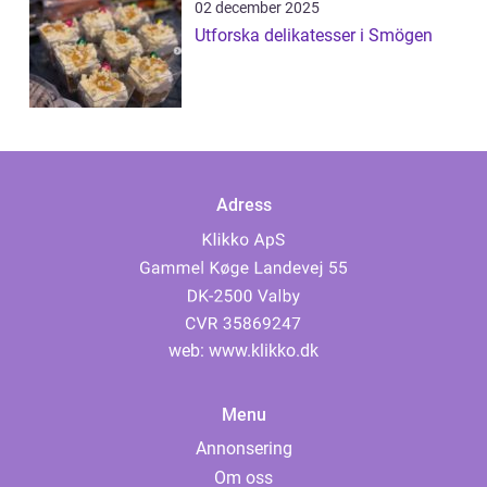
02 december 2025
Utforska delikatesser i Smögen
Adress
web:
www.klikko.dk
Menu
Annonsering
Om oss