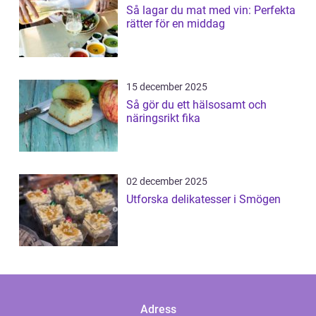
Så lagar du mat med vin: Perfekta
rätter för en middag
15 december 2025
Så gör du ett hälsosamt och
näringsrikt fika
02 december 2025
Utforska delikatesser i Smögen
Adress