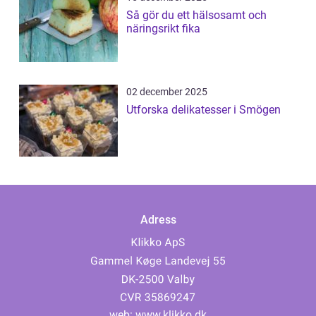
Så gör du ett hälsosamt och
näringsrikt fika
02 december 2025
Utforska delikatesser i Smögen
Adress
web:
www.klikko.dk