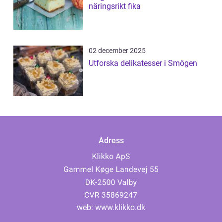
näringsrikt fika
02 december 2025
Utforska delikatesser i Smögen
Adress
web:
www.klikko.dk