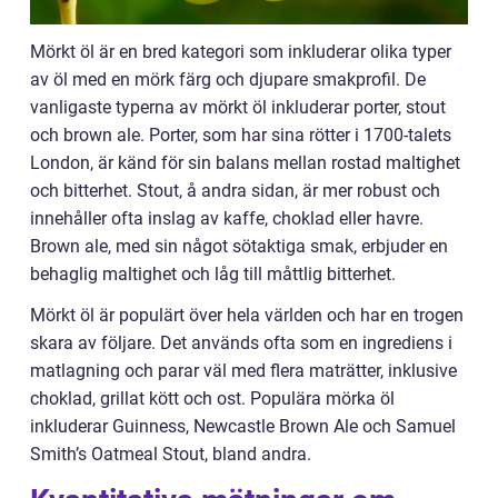
Mörkt öl är en bred kategori som inkluderar olika typer
av öl med en mörk färg och djupare smakprofil. De
vanligaste typerna av mörkt öl inkluderar porter, stout
och brown ale. Porter, som har sina rötter i 1700-talets
London, är känd för sin balans mellan rostad maltighet
och bitterhet. Stout, å andra sidan, är mer robust och
innehåller ofta inslag av kaffe, choklad eller havre.
Brown ale, med sin något sötaktiga smak, erbjuder en
behaglig maltighet och låg till måttlig bitterhet.
Mörkt öl är populärt över hela världen och har en trogen
skara av följare. Det används ofta som en ingrediens i
matlagning och parar väl med flera maträtter, inklusive
choklad, grillat kött och ost. Populära mörka öl
inkluderar Guinness, Newcastle Brown Ale och Samuel
Smith’s Oatmeal Stout, bland andra.