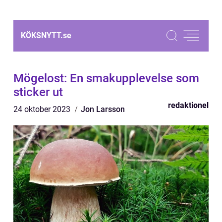
KÖKSNYTT.
se
Mögelost: En smakupplevelse som
sticker ut
redaktionel
24 oktober 2023
Jon Larsson