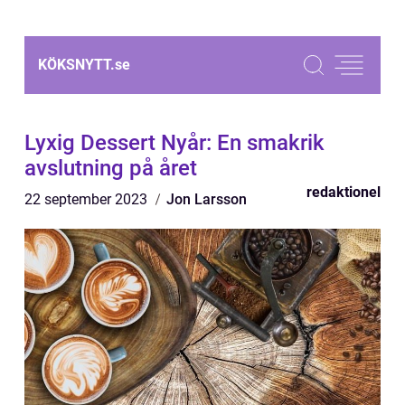
KÖKSNYTT.
se
Lyxig Dessert Nyår: En smakrik
avslutning på året
redaktionel
22 september 2023
Jon Larsson