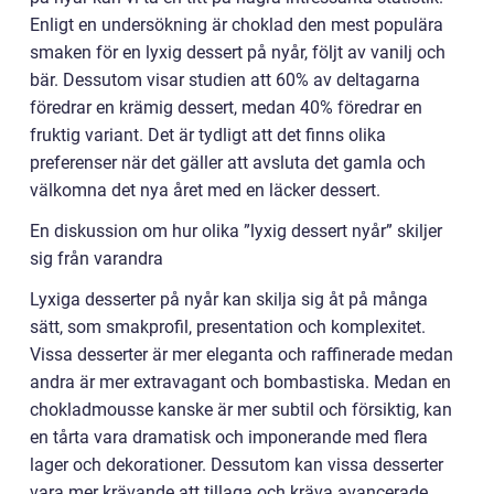
Enligt en undersökning är choklad den mest populära
smaken för en lyxig dessert på nyår, följt av vanilj och
bär. Dessutom visar studien att 60% av deltagarna
föredrar en krämig dessert, medan 40% föredrar en
fruktig variant. Det är tydligt att det finns olika
preferenser när det gäller att avsluta det gamla och
välkomna det nya året med en läcker dessert.
En diskussion om hur olika ”lyxig dessert nyår” skiljer
sig från varandra
Lyxiga desserter på nyår kan skilja sig åt på många
sätt, som smakprofil, presentation och komplexitet.
Vissa desserter är mer eleganta och raffinerade medan
andra är mer extravagant och bombastiska. Medan en
chokladmousse kanske är mer subtil och försiktig, kan
en tårta vara dramatisk och imponerande med flera
lager och dekorationer. Dessutom kan vissa desserter
vara mer krävande att tillaga och kräva avancerade