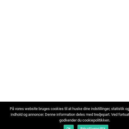
På vores website bruges cookies til at huske dine indstillinger, statistik o
indhold og annoncer. Denne information deles med tredjepart. Ved fortsa
godkender du cookiepolitikken.
Ok
Privatlivspolitik