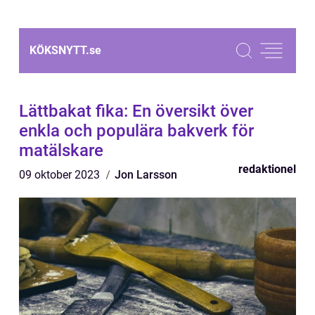
KÖKSNYTT.
se
Lättbakat fika: En översikt över
enkla och populära bakverk för
matälskare
redaktionel
09 oktober 2023
Jon Larsson