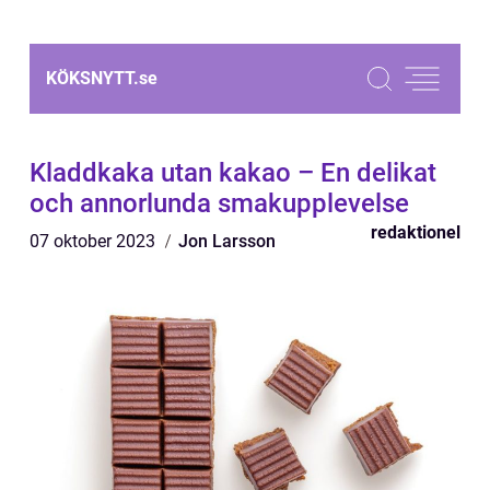
KÖKSNYTT.
se
Kladdkaka utan kakao – En delikat
och annorlunda smakupplevelse
redaktionel
07 oktober 2023
Jon Larsson