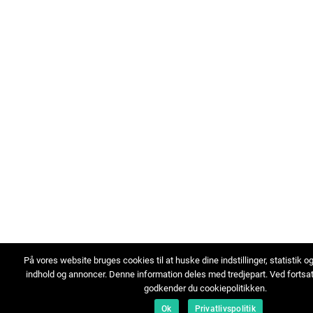
På vores website bruges cookies til at huske dine indstillinger, statistik o
indhold og annoncer. Denne information deles med tredjepart. Ved fortsa
godkender du cookiepolitikken.
Ok
Privatlivspolitik