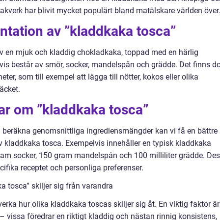
akverk har blivit mycket populärt bland matälskare världen över
ntation av ”kladdkaka tosca”
av en mjuk och kladdig chokladkaka, toppad med en härlig
vis består av smör, socker, mandelspån och grädde. Det finns d
er, som till exempel att lägga till nötter, kokos eller olika
äcket.
gar om ”kladdkaka tosca”
h beräkna genomsnittliga ingrediensmängder kan vi få en bättre
av kladdkaka tosca. Exempelvis innehåller en typisk kladdkaka
am socker, 150 gram mandelspån och 100 milliliter grädde. De
ifika receptet och personliga preferenser.
 tosca” skiljer sig från varandra
rka hur olika kladdkaka toscas skiljer sig åt. En viktig faktor är
vissa föredrar en riktigt kladdig och nästan rinnig konsistens,