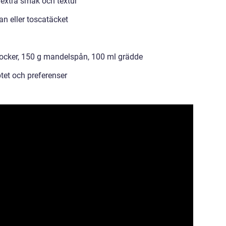
r extra smak och textur
n eller toscatäcket
 socker, 150 g mandelspån, 100 ml grädde
tet och preferenser