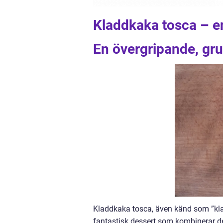
Kladdkaka tosca – e
En övergripande, gru
Kladdkaka tosca, även känd som ”klad
fantastisk dessert som kombinerar d