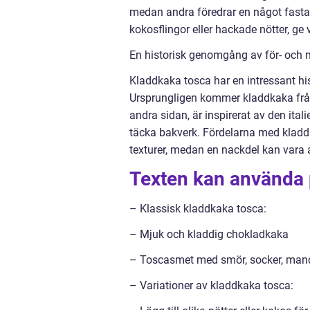
medan andra föredrar en något fast
kokosflingor eller hackade nötter, ge
En historisk genomgång av för- och 
Kladdkaka tosca har en intressant h
Ursprungligen kommer kladdkaka från 
andra sidan, är inspirerat av den ita
täcka bakverk. Fördelarna med kladd
texturer, medan en nackdel kan vara 
Texten kan använda p
– Klassisk kladdkaka tosca:
– Mjuk och kladdig chokladkaka
– Toscasmet med smör, socker, man
– Variationer av kladdkaka tosca: