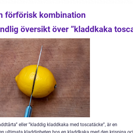
n förförisk kombination
ndlig översikt över ”kladdkaka tosc
dtårta” eller ”kladdig kladdkaka med toscatäcke”, är en
en ultimata kladdigheten hos en kladdkaka med den krispiga oc