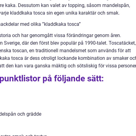
are kaka. Dessutom kan valet av topping, såsom mandelspån,
 varje kladdkaka tosca sin egen unika karaktär och smak.
nackdelar med olika ”kladdkaka tosca”
istoria och har genomgått vissa förändringar genom åren.
Sverige, där den först blev populär på 1990-talet. Toscatäcket,
lienska toscan, en traditionell mandelsmet som används för att
kaka tosca är dess otroligt lockande kombination av smaker oc
att den kan vara ganska mäktig och sötsliskig för vissa personer
unktlistor på följande sätt:
delspån och grädde