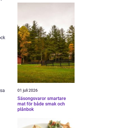
.
ock
ssa
01 juli 2026
Säsongsvaror smartare
mat för både smak och
plånbok