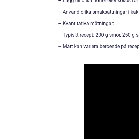
– Lägg till olika nötter eller kokos fö
– Använd olika smaksättningar i kaka
– Kvantitativa mätningar:
– Typiskt recept: 200 g smör, 250 g
– Mått kan variera beroende på recep