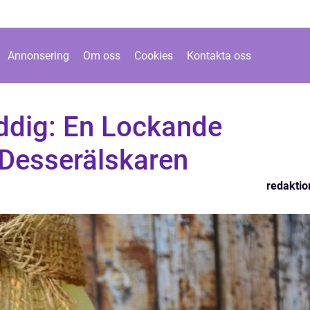
Annonsering
Om oss
Cookies
Kontakta oss
ddig: En Lockande
 Desserälskaren
redaktio