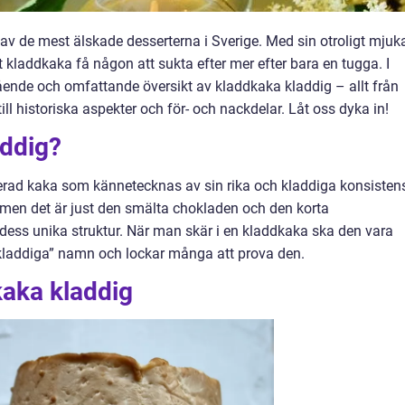
av de mest älskade desserterna i Sverige. Med sin otroligt mjuk
 kladdkaka få någon att sukta efter mer efter bara en tugga. I
ende och omfattande översikt av kladdkaka kladdig – allt från
till historiska aspekter och för- och nackdelar. Låt oss dyka in!
addig?
rad kaka som kännetecknas av sin rika och kladdiga konsisten
a, men det är just den smälta chokladen och den korta
dess unika struktur. När man skär i en kladdkaka ska den vara
t ”kladdiga” namn och lockar många att prova den.
kaka kladdig