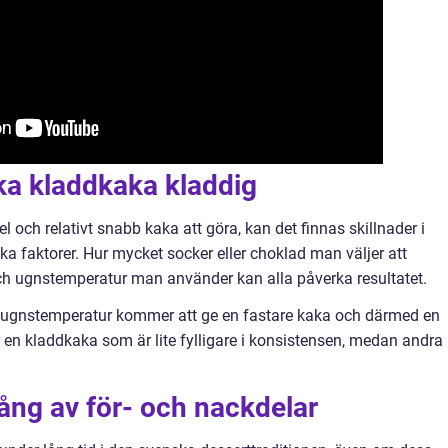
ika kladdkaka kladdig
l och relativt snabb kaka att göra, kan det finnas skillnader i
a faktorer. Hur mycket socker eller choklad man väljer att
och ugnstemperatur man använder kan alla påverka resultatet.
re ugnstemperatur kommer att ge en fastare kaka och därmed en
 en kladdkaka som är lite fylligare i konsistensen, medan andra
ång av för- och nackdelar