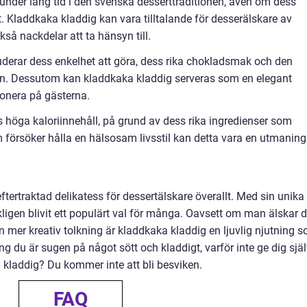
nder lång tid i den svenska desserttraditionen, även om dess
. Kladdkaka kladdig kan vara tilltalande för desserälskare av
så nackdelar att ta hänsyn till.
derar dess enkelhet att göra, dess rika chokladsmak och den
en. Dessutom kan kladdkaka kladdig serveras som en elegant
mponera på gästerna.
 höga kaloriinnehåll, på grund av dess rika ingredienser som
 försöker hålla en hälsosam livsstil kan detta vara en utmaning
tertraktad delikatess för dessertälskare överallt. Med sin unika
ligen blivit ett populärt val för många. Oavsett om man älskar 
 en mer kreativ tolkning är kladdkaka kladdig en ljuvlig njutning 
ng du är sugen på något sött och kladdigt, varför inte ge dig sjä
 kladdig? Du kommer inte att bli besviken.
FAQ