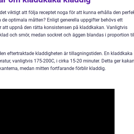
t viktigt att följa receptet noga för att kunna erhålla den perfe
n de optimala måtten? Enligt generella uppgifter behövs ett
r att uppnå den rätta konsistensen på kladdkakan. Vanligtvis
lad och smör, medan sockret och äggen blandas i proportion til
den eftertraktade kladdigheten är tillagningstiden. En kladdkaka
atur, vanligtvis 175-200C, i cirka 15-20 minuter. Detta ger kaka
i kanterna, medan mitten fortfarande förblir kladdig.