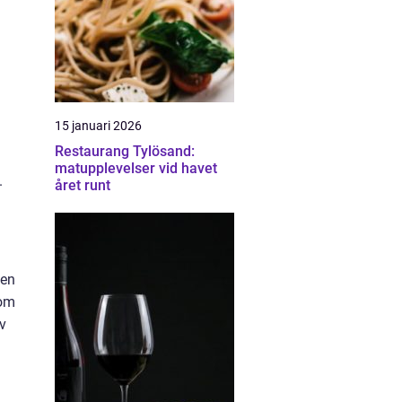
15 januari 2026
Restaurang Tylösand:
matupplevelser vid havet
.
året runt
den
som
lv