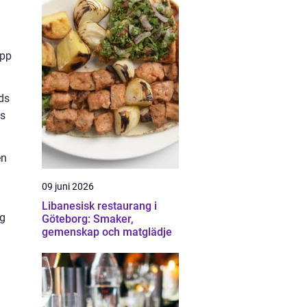
upp
ds
ss
en
09 juni 2026
Libanesisk restaurang i
ig
Göteborg: Smaker,
gemenskap och matglädje