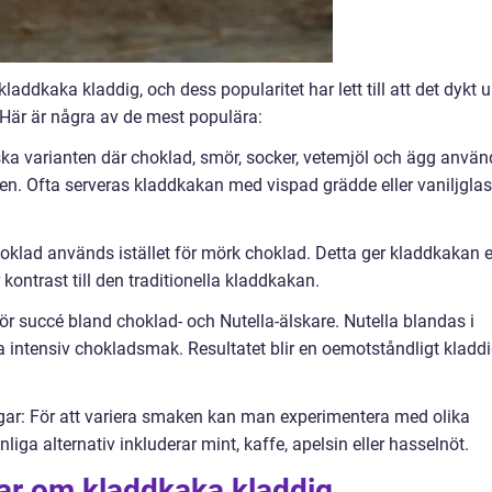
laddkaka kladdig, och dess popularitet har lett till att det dykt 
 Här är några av de mest populära:
iska varianten där choklad, smör, socker, vetemjöl och ägg använ
ten. Ofta serveras kladdkakan med vispad grädde eller vaniljgla
choklad används istället för mörk choklad. Detta ger kladdkakan 
ontrast till den traditionella kladdkakan.
ör succé bland choklad- och Nutella-älskare. Nutella blandas i
a intensiv chokladsmak. Resultatet blir en oemotståndligt kladd
ar: För att variera smaken kan man experimentera med olika
liga alternativ inkluderar mint, kaffe, apelsin eller hasselnöt.
gar om kladdkaka kladdig