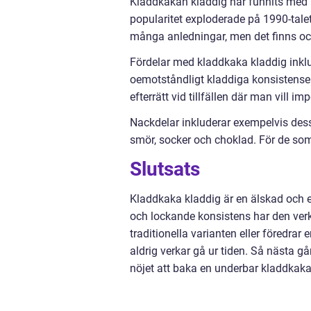
Kladdkakan kladdig har funnits med u
popularitet exploderade på 1990-talet
många anledningar, men det finns ock
Fördelar med kladdkaka kladdig inklu
oemotståndligt kladdiga konsistens
efterrätt vid tillfällen där man vill i
Nackdelar inkluderar exempelvis dess
smör, socker och choklad. För de som
Slutsats
Kladdkaka kladdig är en älskad och ef
och lockande konsistens har den verk
traditionella varianten eller föredrar
aldrig verkar gå ur tiden. Så nästa gå
nöjet att baka en underbar kladdkaka