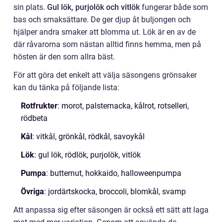
sin plats.
Gul lök, purjolök och vitlök
fungerar både som
bas och smaksättare. De ger djup åt buljongen och
hjälper andra smaker att blomma ut. Lök är en av de
där råvarorna som nästan alltid finns hemma, men på
hösten är den som allra bäst.
För att göra det enkelt att välja säsongens grönsaker
kan du tänka på följande lista:
Rotfrukter
: morot, palsternacka, kålrot, rotselleri,
rödbeta
Kål
: vitkål, grönkål, rödkål, savoykål
Lök
: gul lök, rödlök, purjolök, vitlök
Pumpa
: butternut, hokkaido, halloweenpumpa
Övriga
: jordärtskocka, broccoli, blomkål, svamp
Att anpassa sig efter säsongen är också ett sätt att laga