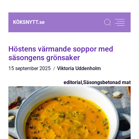
KÖKSNYTT.
se
Höstens värmande soppor med
säsongens grönsaker
15 september 2025
Viktoria Uddenholm
editorial
,
Säsongsbetonad mat