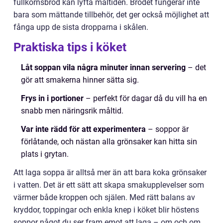
fullkornsbröd kan lyfta måltiden. Brödet fungerar inte
bara som mättande tillbehör, det ger också möjlighet att
fånga upp de sista dropparna i skålen.
Praktiska tips i köket
Låt soppan vila några minuter innan servering
– det
gör att smakerna hinner sätta sig.
Frys in i portioner
– perfekt för dagar då du vill ha en
snabb men näringsrik måltid.
Var inte rädd för att experimentera
– soppor är
förlåtande, och nästan alla grönsaker kan hitta sin
plats i grytan.
Att laga soppa är alltså mer än att bara koka grönsaker
i vatten. Det är ett sätt att skapa smakupplevelser som
värmer både kroppen och själen. Med rätt balans av
kryddor, toppingar och enkla knep i köket blir höstens
soppor något du ser fram emot att laga – om och om