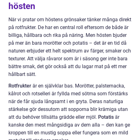
hösten
När vi pratar om höstens grönsaker tänker många direkt
på rotfrukter. De har en central roll eftersom de både är
billiga, hållbara och rika på näring. Men hösten bjuder
på mer än bara morötter och potatis – det är en tid då
naturen erbjuder ett helt spektrum av färger, smaker och
texturer. Att välja råvaror som är i säsong ger inte bara
bättre smak, det gör också att du lagar mat på ett mer
hållbart sätt.
Rotfrukter
är en självklar bas. Morötter, palsternacka,
kålrot och rotselleri är fyllda med sötma som förstärks
när de får sjuda långsamt i en gryta. Deras naturliga
stärkelse gör dessutom att sopporna blir krämiga utan
att du behöver tillsätta grädde eller mjöl.
Potatis
är
kanske den mest mångsidiga av dem alla – den kan ge
kroppen till en mustig soppa eller fungera som en mild