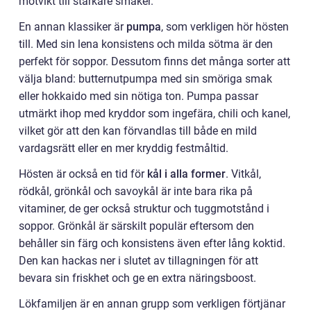
motvikt till starkare smaker.
En annan klassiker är
pumpa
, som verkligen hör hösten
till. Med sin lena konsistens och milda sötma är den
perfekt för soppor. Dessutom finns det många sorter att
välja bland: butternutpumpa med sin smöriga smak
eller hokkaido med sin nötiga ton. Pumpa passar
utmärkt ihop med kryddor som ingefära, chili och kanel,
vilket gör att den kan förvandlas till både en mild
vardagsrätt eller en mer kryddig festmåltid.
Hösten är också en tid för
kål i alla former
. Vitkål,
rödkål, grönkål och savoykål är inte bara rika på
vitaminer, de ger också struktur och tuggmotstånd i
soppor. Grönkål är särskilt populär eftersom den
behåller sin färg och konsistens även efter lång koktid.
Den kan hackas ner i slutet av tillagningen för att
bevara sin friskhet och ge en extra näringsboost.
Lökfamiljen är en annan grupp som verkligen förtjänar