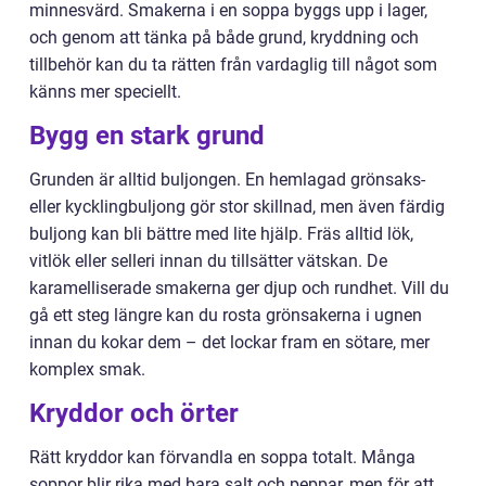
minnesvärd. Smakerna i en soppa byggs upp i lager,
och genom att tänka på både grund, kryddning och
tillbehör kan du ta rätten från vardaglig till något som
känns mer speciellt.
Bygg en stark grund
Grunden är alltid buljongen. En hemlagad grönsaks-
eller kycklingbuljong gör stor skillnad, men även färdig
buljong kan bli bättre med lite hjälp. Fräs alltid lök,
vitlök eller selleri innan du tillsätter vätskan. De
karamelliserade smakerna ger djup och rundhet. Vill du
gå ett steg längre kan du rosta grönsakerna i ugnen
innan du kokar dem – det lockar fram en sötare, mer
komplex smak.
Kryddor och örter
Rätt kryddor kan förvandla en soppa totalt. Många
soppor blir rika med bara salt och peppar, men för att