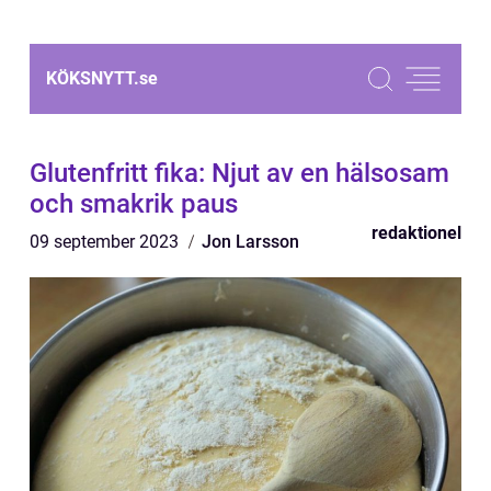
KÖKSNYTT.
se
Glutenfritt fika: Njut av en hälsosam
och smakrik paus
redaktionel
09 september 2023
Jon Larsson