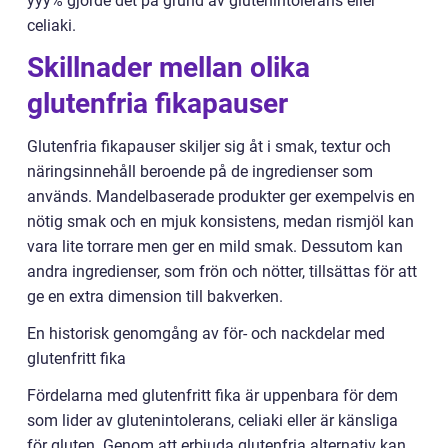
yyy% gjorde det på grund av glutenintolerans eller
celiaki.
Skillnader mellan olika
glutenfria fikapauser
Glutenfria fikapauser skiljer sig åt i smak, textur och
näringsinnehåll beroende på de ingredienser som
används. Mandelbaserade produkter ger exempelvis en
nötig smak och en mjuk konsistens, medan rismjöl kan
vara lite torrare men ger en mild smak. Dessutom kan
andra ingredienser, som frön och nötter, tillsättas för att
ge en extra dimension till bakverken.
En historisk genomgång av för- och nackdelar med
glutenfritt fika
Fördelarna med glutenfritt fika är uppenbara för dem
som lider av glutenintolerans, celiaki eller är känsliga
för gluten. Genom att erbjuda glutenfria alternativ kan