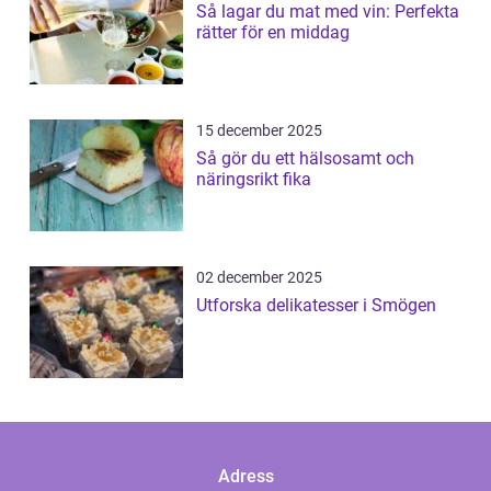
Så lagar du mat med vin: Perfekta
rätter för en middag
15 december 2025
Så gör du ett hälsosamt och
näringsrikt fika
02 december 2025
Utforska delikatesser i Smögen
Adress