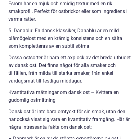
Esrom har en mjuk och smidig textur med en rik
smakprofil. Perfekt för ostbrickor eller som ingrediens i
varma rätter.
5. Danablu: En dansk klassiker, Danablu är en mild
blåmögelost med en krämig konsistens och en sälta
som kompletteras av en subtil sötma.
Dessa ostsorter är bara ett axplock av det breda utbudet
av dansk ost. Det finns något för alla smaker och
tillfällen, från milda till starka smaker, från enkel
vardagsmat till festliga middagar.
Kvantitativa mätningar om dansk ost – Kvittera en
gudomlig ostmätning
Dansk ost är inte bara omtyckt för sin smak, utan den
har också visat sig vara en kvantitativ framgång. Här är
några intressanta fakta om dansk ost:
– Danmark är en av de största exportörerna av ost i