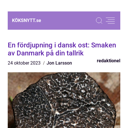
KÖKSNYTT.
se
En fördjupning i dansk ost: Smaken
av Danmark på din tallrik
redaktionel
24 oktober 2023
Jon Larsson