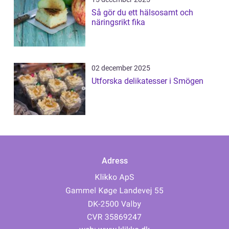
Så gör du ett hälsosamt och
näringsrikt fika
02 december 2025
Utforska delikatesser i Smögen
Adress