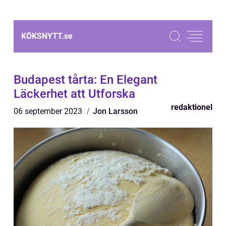
KÖKSNYTT.
se
Budapest tårta: En Elegant
Läckerhet att Utforska
redaktionel
06 september 2023
Jon Larsson