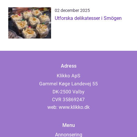
02 december 2025
Utforska delikatesser i Smögen
Adress
web:
www.klikko.dk
Menu
Annonsering