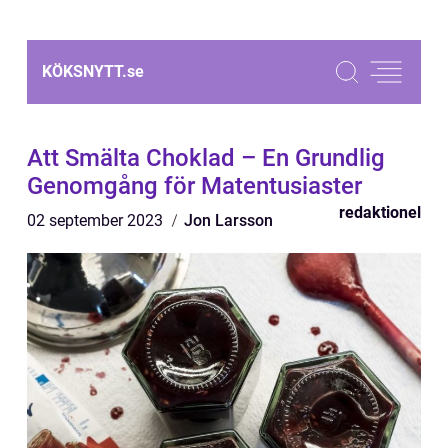
KÖKSNYTT.
se
Att Smälta Choklad – En Grundlig
Genomgång för Matentusiaster
redaktionel
02 september 2023
Jon Larsson