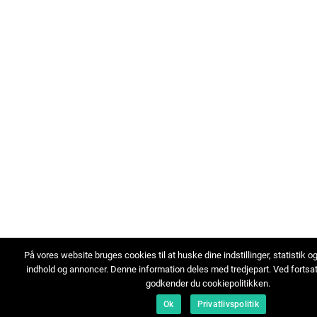
På vores website bruges cookies til at huske dine indstillinger, statistik o
indhold og annoncer. Denne information deles med tredjepart. Ved fortsa
godkender du cookiepolitikken.
Ok
Privatlivspolitik