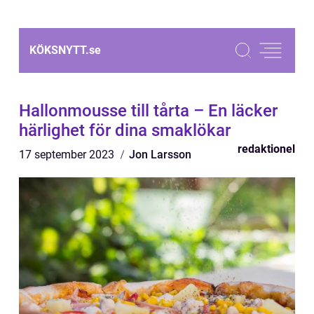
KÖKSNYTT.
se
Hallonmousse till tårta – En läcker
härlighet för dina smaklökar
redaktionel
17 september 2023
Jon Larsson