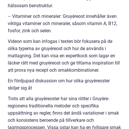
hälsosam benstruktur.
– Vitaminer och mineraler: Gruyèreost innehåller även
viktiga vitaminer och mineraler, såsom vitamin A, B12,
fosfor, zink och selen.
Videon som kan infogas i texten bör fokusera på de
olika typerna av gruyèreost och hur de används i
matlagning. Det kan visa en expertkock som lagar en
läcker rätt med gruyèreost och ge tittarna inspiration till
att prova nya recept och smakkombinationer.
En fördjupad diskussion om hur olika gruyèreoster
skiljer sig åt
Trots att alla gruyèreoster har sina rötter i Gruyère-
regionens traditionella metoder och specifika
uppsättning av regler, finns det ändå variationer i smak
och konsistens beroende på tillverkare och
lagringsprocessen. Vissa ostar kan ha en fylligare smak