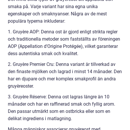
smaka på. Varje variant har sina egna unika
egenskaper och smaknyanser. Några av de mest
populära typerna inkluderar:
1. Gruyère AOP: Denna ost är gjord enligt strikta regler
och traditionella metoder som fastställts av föreningen
AOP (Appellation d’Origine Protégée), vilket garanterar
dess autentiska smak och kvalitet.
2. Gruyère Premier Cru: Denna variant är tillverkad av
den finaste mjölken och lagrad i minst 14 månader. Den
har en djupare och mer komplex smakprofil än andra
gruyèreoster.
3. Gruyère Réserve: Denna ost lagras längre än 10
månader och har en raffinerad smak och fyllig arom.
Den passar utmärkt som en ostbricka eller som en
delikat ingrediens i matlagning.
Många människor associerar gruyèreost med